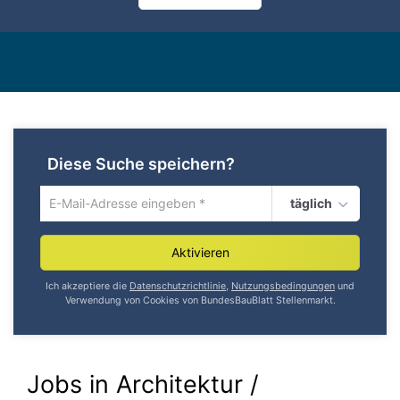
Diese Suche speichern?
täglich
Um
die
aktuelle
Aktivieren
Suche
zu
Ich akzeptiere die
Datenschutzrichtlinie
,
Nutzungsbedingungen
und
speichern
Verwendung von Cookies von BundesBauBlatt Stellenmarkt.
gib
deine
Emailadresse
ein
Jobs in Architektur /