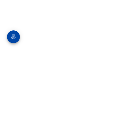
Über die Bauverlag BV GmbH
18 Zeitschriften, zahlreiche Sonderpublikationen
und Online-Angebote werden von rund 135
Mitarbeitern am Hauptsitz in Gütersloh sowie in
unseren Geschäftsstellen in Berlin und München
produziert. Damit sind wir der größte Anbieter
von Fachinformationen der Baubranche im
deutschsprachigen Raum.