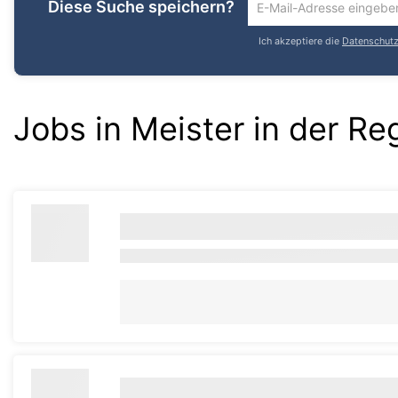
Diese Suche speichern?
Um
die
Ich akzeptiere die
Datenschutzr
aktuelle
Suche
zu
speichern
Jobs in Meister in der R
gib
deine
Emailadresse
ein