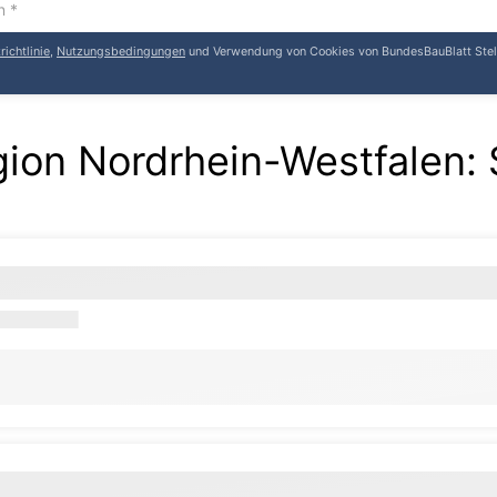
ichtlinie
,
Nutzungsbedingungen
und Verwendung von Cookies von BundesBauBlatt Stel
egion Nordrhein-Westfalen
: