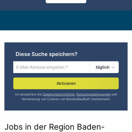
Diese Suche speichern?
täglich
Um
die
aktuelle
Aktivieren
Suche
zu
Ich akzeptiere die
Datenschutzrichtlinie
,
Nutzungsbedingungen
und
speichern
Verwendung von Cookies von BundesBauBlatt Stellenmarkt.
gib
deine
Emailadresse
ein
Jobs in der Region Baden-