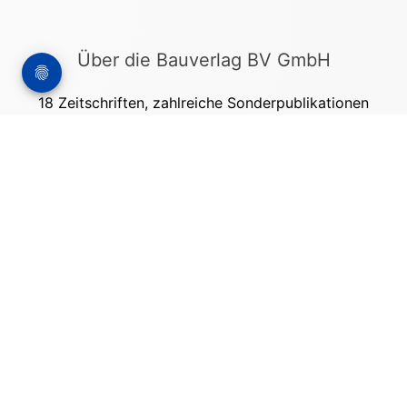
Über die Bauverlag BV GmbH
18 Zeitschriften, zahlreiche Sonderpublikationen
und Online-Angebote werden von rund 135
Mitarbeitern am Hauptsitz in Gütersloh sowie in
unseren Geschäftsstellen in Berlin und München
produziert. Damit sind wir der größte Anbieter
von Fachinformationen der Baubranche im
deutschsprachigen Raum.
Kontakt
Bauverlag BV GmbH
Friedrich-Ebert-Straße 62
33330 Gütersloh