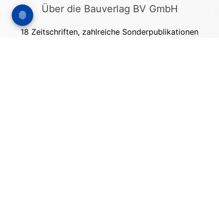
Über die Bauverlag BV GmbH
18 Zeitschriften, zahlreiche Sonderpublikationen
und Online-Angebote werden von rund 135
Mitarbeitern am Hauptsitz in Gütersloh sowie in
unseren Geschäftsstellen in Berlin und München
produziert. Damit sind wir der größte Anbieter
von Fachinformationen der Baubranche im
deutschsprachigen Raum.
Kontakt
Bauverlag BV GmbH
Friedrich-Ebert-Straße 62
33330 Gütersloh
Tel: +49 (0) 5241 2151 - 3000
stellenmarkt@bauverlag.de