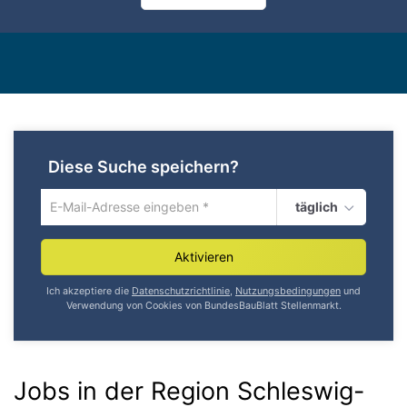
Diese Suche speichern?
täglich
Um
die
aktuelle
Aktivieren
Suche
zu
Ich akzeptiere die
Datenschutzrichtlinie
,
Nutzungsbedingungen
und
speichern
Verwendung von Cookies von BundesBauBlatt Stellenmarkt.
gib
deine
Emailadresse
ein
Jobs in der Region Schleswig-